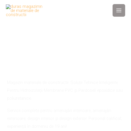
Magazin materiale de
constructii - Duras
Bacau
Magazin materiale de constructii.
Soluții Tehnice Inteligente
Pentru Hidroizolații Membrane PVC și Pardoseli epoxidice sau
poliuretanice.
Servicii complete pentru amenajări interioare, amenajări
exterioare, design interior și design exterior. Personal calificat,
experiență în domeniu de 19 ani!