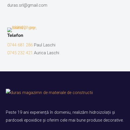
duras.srl@gmail.com
Telefon
0744 681 286
Paul Laschi
0745 232 421
Aurica Laschi
Peste 19 ani experiență în domeniu, realizăm hidroizolații și
pardoseli epoxidice și oferim cele mai bune produse decorative.